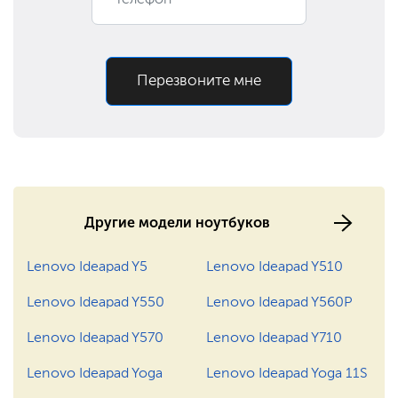
590 ₽
Заказать
Ремонт разъема
Ремонт материнской
900 ₽
Заказать
платы
Перезвоните мне
Замена оперативной
390 ₽
Заказать
памяти
1190 ₽
Заказать
Замена разъема питания
1400 ₽
Заказать
Ремонт северного моста
Другие модели ноутбуков
795 ₽
Заказать
Ремонт видеокарты
Lenovo Ideapad Y5
Lenovo Ideapad Y510
850 ₽
Заказать
Замена Wi-Fi
Lenovo Ideapad Y550
Lenovo Ideapad Y560P
Lenovo Ideapad Y570
Lenovo Ideapad Y710
600 ₽
Заказать
Замена крышки
Lenovo Ideapad Yoga
Lenovo Ideapad Yoga 11S