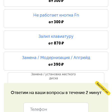
от
300 ₽
Ремонт/замена инвертора
матрицы
Не работает кнопка Fn
от
300 ₽
750 ₽
Ремонт лампы подсветки
Залил клавиатуру
от
870 ₽
1 500 ₽
Замена / Модернизация / Апгрейд
Ремонт цепи питания
от
390 ₽
Замена / установка жесткого
1 200 ₽
диска
бесплатно
Ремонт разъёмов
Ответим на ваши
вопросы в течение 2 минут
390 ₽
Замена / установка
590 ₽
оперативной памяти