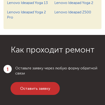
1200 ₽
Заказать
Ремонт после залития
Lenovo Ideapad Yoga 13
Lenovo Ideapad Yoga 2
Lenovo Ideapad Yoga 2
Lenovo Ideapad Z500
750 ₽
Заказать
Замена инвертора
Pro
1200 ₽
Заказать
Ремонт после залития
Как проходит ремонт
1
Оставьте заявку через любую форму обратной
связи
Оставить заявку