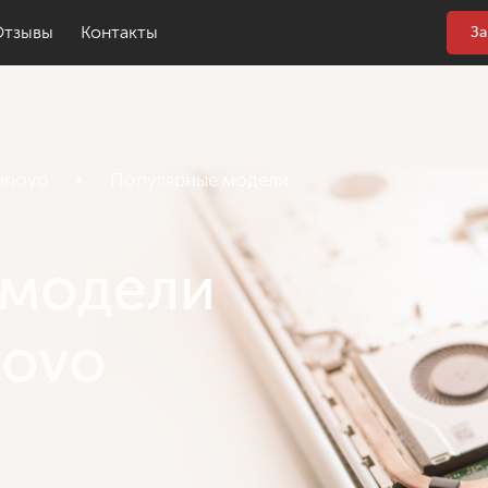
Отзывы
Контакты
За
enovo
•
Популярные модели
 модели
novo