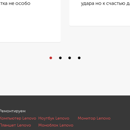
стка не особо
удара но к счастью 
Ремонтируем
Компьютер Lenovo
Ноутбук Lenovo
Монитор Lenovo
Планшет Lenovo
Моноблок Lenovo