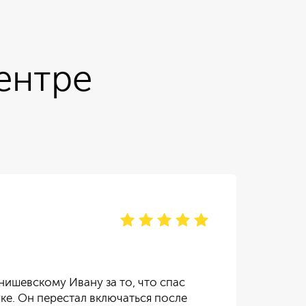
ентре
Ол
отзы
ишевскому Ивану за то, что спас
Обр
ке. Он перестал включаться после
Все