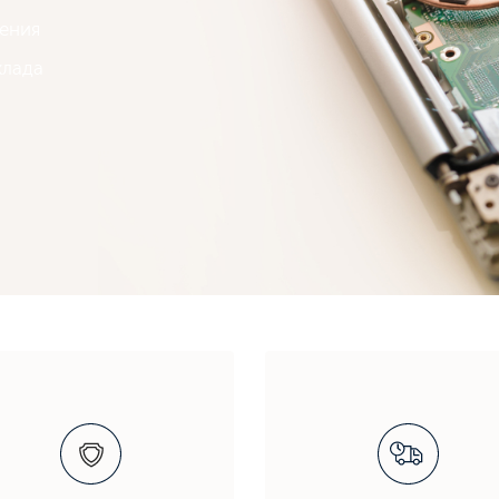
щения
клада