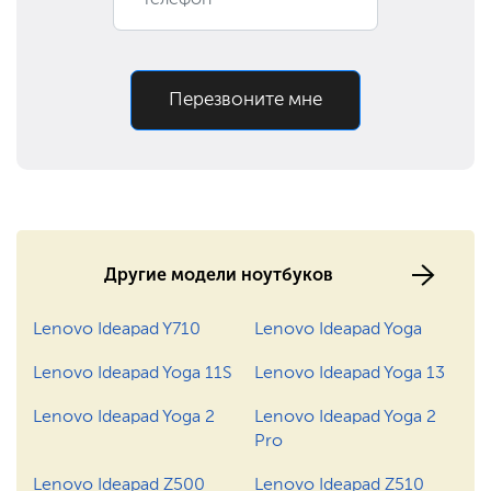
590 ₽
Заказать
Ремонт разъема
Ремонт материнской
900 ₽
Заказать
платы
Перезвоните мне
Замена оперативной
390 ₽
Заказать
памяти
1190 ₽
Заказать
Замена разъема питания
1400 ₽
Заказать
Ремонт северного моста
Другие модели ноутбуков
795 ₽
Заказать
Ремонт видеокарты
Lenovo Ideapad Y710
Lenovo Ideapad Yoga
850 ₽
Заказать
Замена Wi-Fi
Lenovo Ideapad Yoga 11S
Lenovo Ideapad Yoga 13
Lenovo Ideapad Yoga 2
Lenovo Ideapad Yoga 2
600 ₽
Заказать
Замена крышки
Pro
Lenovo Ideapad Z500
Lenovo Ideapad Z510