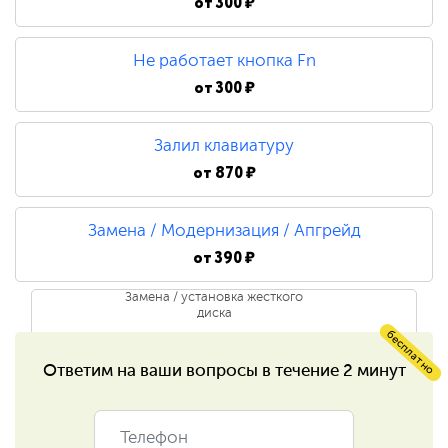
от
300 ₽
Ремонт/замена инвертора
матрицы
Не работает кнопка Fn
от
300 ₽
750 ₽
Ремонт лампы подсветки
Залил клавиатуру
от
870 ₽
1 500 ₽
Замена / Модернизация / Апгрейд
Ремонт цепи питания
от
390 ₽
Замена / установка жесткого
1 200 ₽
диска
бесплатно
Ремонт разъёмов
Ответим на ваши
вопросы в течение 2 минут
390 ₽
Замена / установка
590 ₽
оперативной памяти