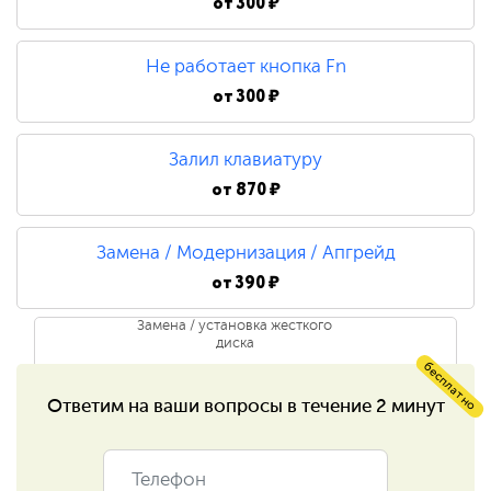
от
300 ₽
Ремонт/замена инвертора
матрицы
Не работает кнопка Fn
от
300 ₽
750 ₽
Ремонт лампы подсветки
Залил клавиатуру
от
870 ₽
1 500 ₽
Замена / Модернизация / Апгрейд
Ремонт цепи питания
от
390 ₽
Замена / установка жесткого
1 200 ₽
диска
бесплатно
Ремонт разъёмов
Ответим на ваши
вопросы в течение 2 минут
390 ₽
Замена / установка
590 ₽
оперативной памяти