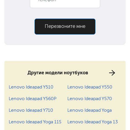
590 ₽
Заказать
Ремонт разъема
Ремонт материнской
900 ₽
Заказать
платы
Перезвоните мне
Замена оперативной
390 ₽
Заказать
памяти
1190 ₽
Заказать
Замена разъема питания
1400 ₽
Заказать
Ремонт северного моста
Другие модели ноутбуков
795 ₽
Заказать
Ремонт видеокарты
Lenovo Ideapad Y510
Lenovo Ideapad Y550
850 ₽
Заказать
Замена Wi-Fi
Lenovo Ideapad Y560P
Lenovo Ideapad Y570
Lenovo Ideapad Y710
Lenovo Ideapad Yoga
600 ₽
Заказать
Замена крышки
Lenovo Ideapad Yoga 11S
Lenovo Ideapad Yoga 13