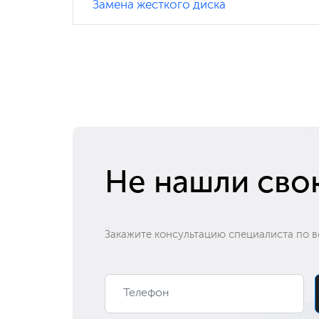
Замена жесткого диска
Замена видеокарты
Замена SSD
Ремонт клавиатуры
Замена аккумулятора
Не нашли сво
Замена процессора
Закажите консультацию специалиста по в
Замена блока питания
Ремонт разъема
Ремонт материнской платы