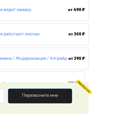
от
490 ₽
е видит камеру
200 ₽
Удаление вирусов
от
300 ₽
е работают кнопки
от
390 ₽
амена / Модернизация / Апгрейд
бесплатно
390 ₽
Замена / установка жесткого диска
Перезвоните мне
Замена / установка оперативной
390 ₽
памяти