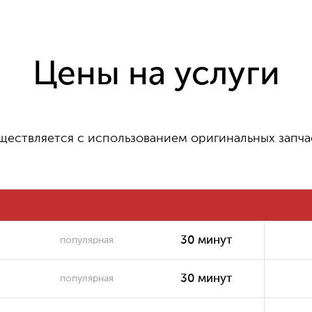
900 ₽
Ремонт материнской платы
Цены на услуги
950 ₽
Ремонт видеокарты
ществляется с использованием оригинальных запча
800 ₽
Ремонт системы охлаждения
30 минут
популярная
300 ₽
Ремонт матрицы
30 минут
популярная