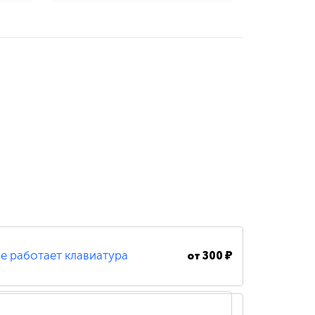
от
300 ₽
е работает клавиатура