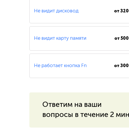
от
320
Не видит дисковод
200 ₽
Удаление вирусов
от
500
Не видит карту памяти
от
300
Не работает кнопка Fn
Ответим на ваши
вопросы в течение 2 ми