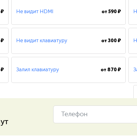
 ₽
от
590 ₽
Не видит HDMI
Н
200 ₽
Удаление вирусов
450 ₽
Замена петель
480 ₽
Восстановление системных файлов
 ₽
от
300 ₽
Не видит клавиатуру
Н
480 ₽
Восстановление системных файлов
410 ₽
Замена кулера
550 ₽
Замена процессора
 ₽
от
870 ₽
Залил клавиатуру
З
300 ₽
Замена экрана
390 ₽
Замена / установка жесткого диска
нут