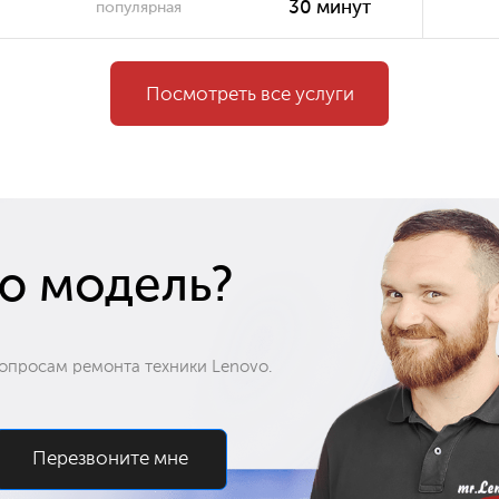
30 минут
популярная
750 ₽
Ремонт/замена инвертора матрицы
30 минут
популярная
Посмотреть все услуги
30 минут
1 500 ₽
Ремонт лампы подсветки
30 минут
30 минут
ю модель?
1 200 ₽
Ремонт цепи питания
30 минут
опросам ремонта техники Lenovo.
30 минут
590 ₽
Ремонт разъёмов
30 минут
Перезвоните мне
30 минут