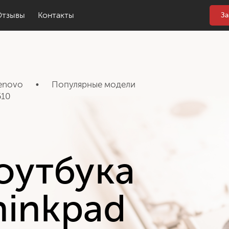
Отзывы
Контакты
За
enovo
•
Популярные модели
510
оутбука
hinkpad