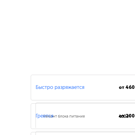
от
460
Быстро разряжается
от
200
460 ₽
Греется
Ремонт блока питания