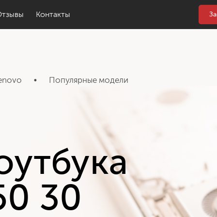
Отзывы
Контакты
За
enovo
•
Популярные модели
оутбука
50 30