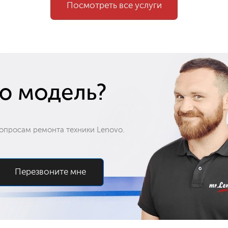
Посмотреть все услуги
30 минут
1 500 ₽
Ремонт лампы подсветки
30 минут
30 минут
ю модель?
1 200 ₽
Ремонт цепи питания
30 минут
опросам ремонта техники Lenovo.
30 минут
590 ₽
Ремонт разъёмов
30 минут
Перезвоните мне
30 минут
600 ₽
Замена верхней или нижней крышки
30 минут