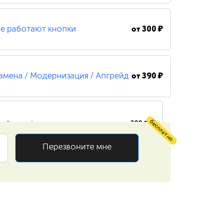
от
300 ₽
е работают кнопки
от
390 ₽
амена / Модернизация / Апгрейд
бесплатно
390 ₽
Замена / установка жесткого диска
Перезвоните мне
Замена / установка оперативной
390 ₽
памяти