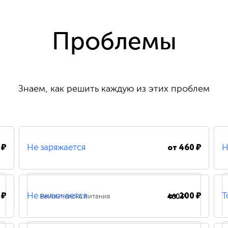
Проблемы
Знаем, как решить каждую из этих проблем
 ₽
от
460 ₽
Не заряжается
Н
 ₽
от
200 ₽
460 ₽
Не включается
Т
Ремонт блока питания