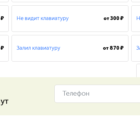
480 ₽
Восстановление системных файлов
 ₽
от
300 ₽
Не видит клавиатуру
Н
480 ₽
Восстановление системных файлов
410 ₽
Замена кулера
550 ₽
Замена процессора
 ₽
от
870 ₽
Залил клавиатуру
З
300 ₽
Замена экрана
390 ₽
Замена / установка жесткого диска
нут
900 ₽
Ремонт материнской платы