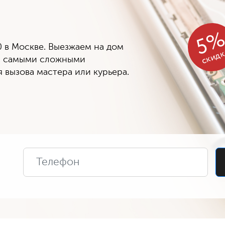
5
 в Москве. Выезжаем на дом
скид
 с самыми сложными
 вызова мастера или курьера.