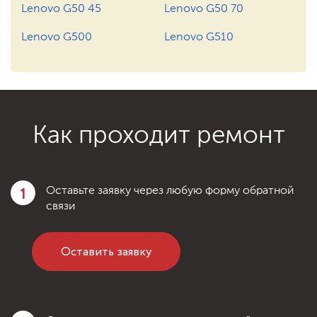
1200 ₽
Заказать
Ремонт после залития
Lenovo G50 45
Lenovo G50 70
Lenovo G500
Lenovo G510
750 ₽
Заказать
Замена инвертора
1200 ₽
Заказать
Ремонт после залития
Как проходит ремонт
1
Оставьте заявку через любую форму обратной
связи
Оставить заявку