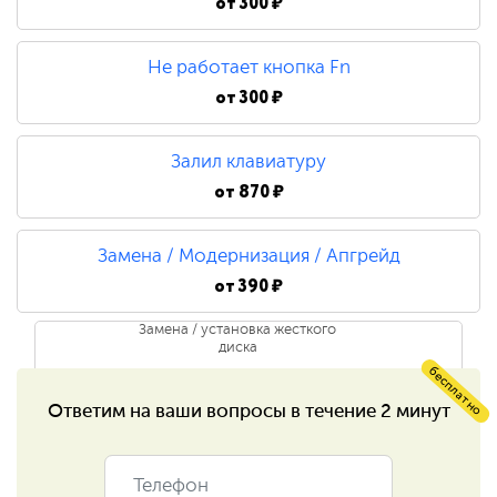
от
300 ₽
Ремонт/замена инвертора
матрицы
Не работает кнопка Fn
от
300 ₽
750 ₽
Ремонт лампы подсветки
Залил клавиатуру
от
870 ₽
1 500 ₽
Замена / Модернизация / Апгрейд
Ремонт цепи питания
от
390 ₽
Замена / установка жесткого
1 200 ₽
диска
бесплатно
Ремонт разъёмов
Ответим на ваши
вопросы в течение 2 минут
390 ₽
Замена / установка
590 ₽
оперативной памяти