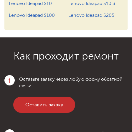
1200 ₽
Заказать
Ремонт после залития
Lenovo Ideapad S10
Lenovo Ideapad S10 3
Lenovo Ideapad S100
Lenovo Ideapad S205
750 ₽
Заказать
Замена инвертора
1200 ₽
Заказать
Ремонт после залития
Как проходит ремонт
1
Оставьте заявку через любую форму обратной
связи
Оставить заявку