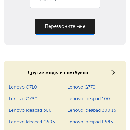
590 ₽
Заказать
Ремонт разъема
Ремонт материнской
900 ₽
Заказать
платы
Перезвоните мне
Замена оперативной
390 ₽
Заказать
памяти
1190 ₽
Заказать
Замена разъема питания
1400 ₽
Заказать
Ремонт северного моста
Другие модели ноутбуков
795 ₽
Заказать
Ремонт видеокарты
Lenovo G710
Lenovo G770
850 ₽
Заказать
Замена Wi-Fi
Lenovo G780
Lenovo Ideapad 100
Lenovo Ideapad 300
Lenovo Ideapad 300 15
600 ₽
Заказать
Замена крышки
Lenovo Ideapad G505
Lenovo Ideapad P585