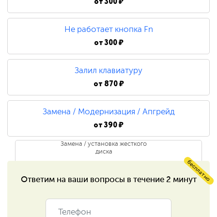
от
300 ₽
Ремонт/замена инвертора
матрицы
Не работает кнопка Fn
от
300 ₽
750 ₽
Ремонт лампы подсветки
Залил клавиатуру
от
870 ₽
1 500 ₽
Замена / Модернизация / Апгрейд
Ремонт цепи питания
от
390 ₽
Замена / установка жесткого
1 200 ₽
диска
бесплатно
Ремонт разъёмов
Ответим на ваши
вопросы в течение 2 минут
390 ₽
Замена / установка
590 ₽
оперативной памяти