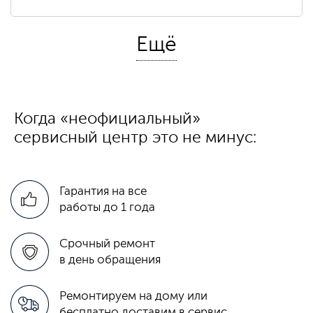
Ещё
от
700 ₽
Замена конденсаторов
4
Когда «неофициальный»
от
500 ₽
сервисный центр это не минус:
Замена блока питания
5
Гарантия на все
работы до 1 года
от
750 ₽
Замена инвертора
6
Срочный ремонт
в день обращения
Ремонтируем на дому или
бесплатно доставим в сервис