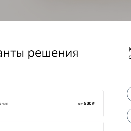
анты решения
от
800 ₽
ения