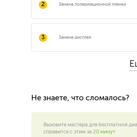
2
Замена поляризационной пленки
3
Замена дисплея
Е
4
Ремонт блока питания
Не знаете, что сломалось?
5
Замена шлейфа
Вызовите мастера для бесплатной ди
справится с этим за
20 минут
6
Замена конденсаторов