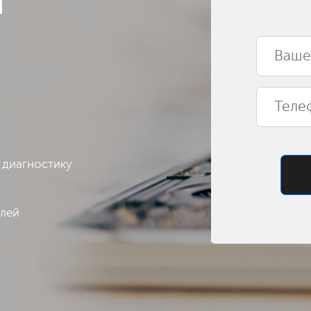
а
 диагностику
алей