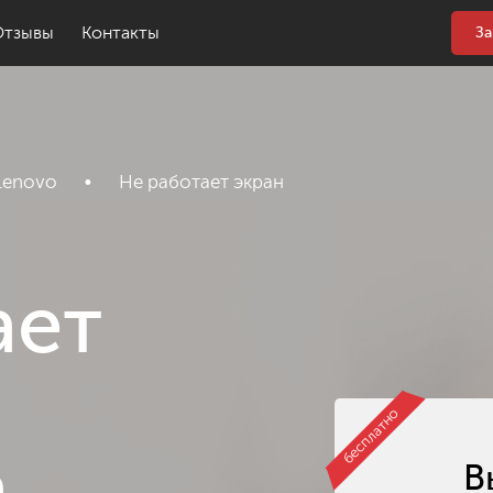
Отзывы
Контакты
За
Lenovo
•
Не работает экран
ает
бесплатно
В