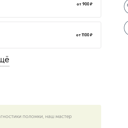
от
900 ₽
от
1100 ₽
щё
от
500 ₽
от
850 ₽
агностики поломки, наш мастер
от
700 ₽