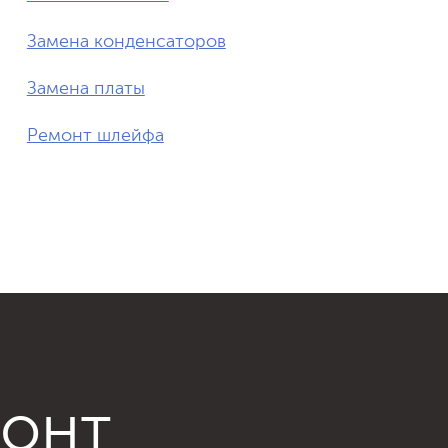
Замена конденсаторов
Замена платы
Ремонт шлейфа
монт