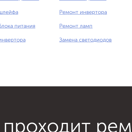
шлейфа
Ремонт инвертора
блока питания
Ремонт ламп
инвертора
Замена светодиодов
 проходит ре