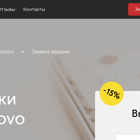
Отзывы
Контакты
За
enovo
•
Замена крышки
-15%
ки
В
ovo