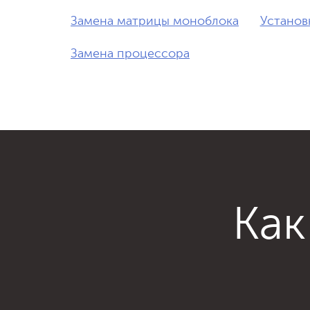
Замена матрицы моноблока
Установ
Замена процессора
Как