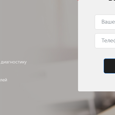
 диагностику
алей