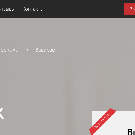
Отзывы
Контакты
За
 Lenovo
•
Зависает
к
бесплатно
В