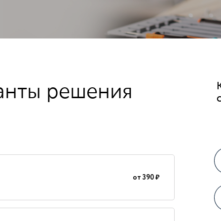
анты решения
от
390 ₽