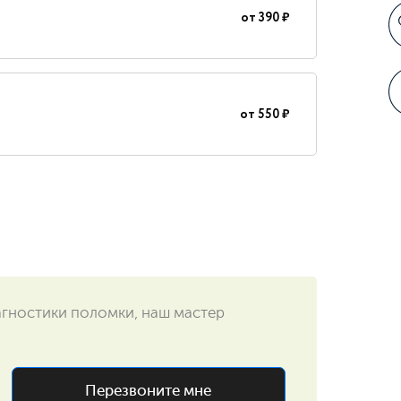
от
390 ₽
от
550 ₽
агностики поломки, наш мастер
Перезвоните мне