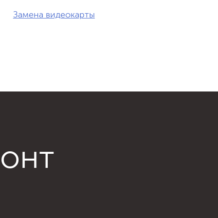
Замена видеокарты
монт