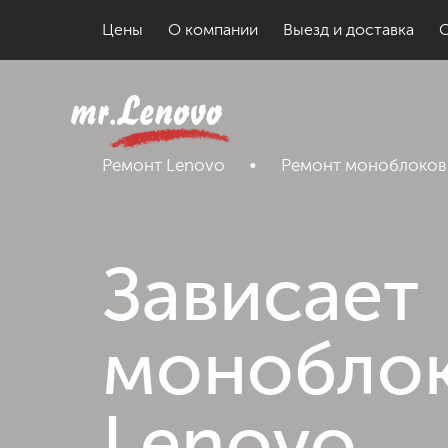
Цены
О компании
Выезд и доставка
Ремонт Lenovo
•
Ремонт моноблоков
Зависает
монобло