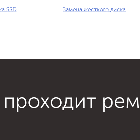
ка SSD
Замена жесткого диска
 проходит ре