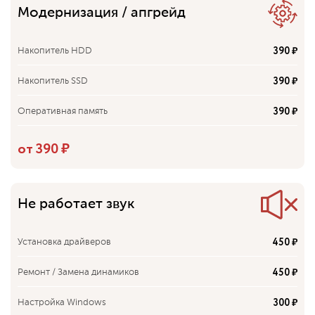
990 ₽
Замена Bluetooth
Модернизация / апгрейд
390 ₽
Накопитель HDD
390 ₽
Накопитель SSD
390 ₽
Оперативная память
550 ₽
Процессор
от 390 ₽
410 ₽
Кулер
950 ₽
Видеокарта
Не работает звук
900 ₽
Материнская плата
450 ₽
Установка драйверов
450 ₽
Ремонт / Замена динамиков
300 ₽
Настройка Windows