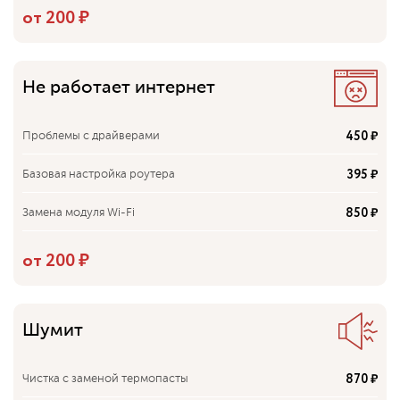
450 ₽
Чистка моноблока
от 200 ₽
550 ₽
Замена процессора
Не работает интернет
450 ₽
Проблемы с драйверами
395 ₽
Базовая настройка роутера
850 ₽
Замена модуля Wi-Fi
790 ₽
Настройка безопасности сети
от 200 ₽
480 ₽
Восстановление системных файлов
395 ₽
Перепрошивка роутера
Шумит
200 ₽
Удаление вирусов
870 ₽
Чистка с заменой термопасты