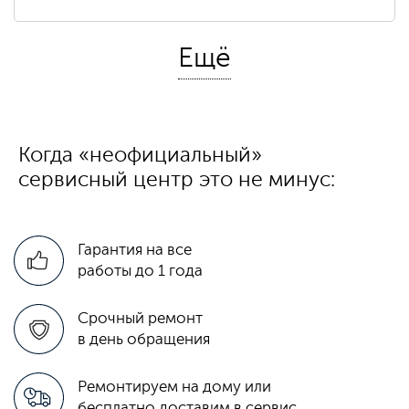
Ещё
Замена / установка
500 ₽
материнской платы
Когда «неофициальный»
Восстановление системных
480 ₽
сервисный центр это не минус:
файлов
Гарантия на все
работы до 1 года
790 ₽
Замена процессора
Срочный ремонт
в день обращения
Ремонтируем на дому или
бесплатно доставим в сервис