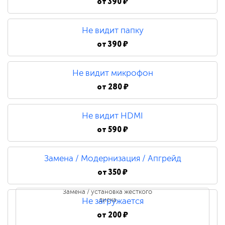
от
390 ₽
Не видит папку
от
390 ₽
Не видит микрофон
от
280 ₽
Не видит HDMI
от
590 ₽
Замена / Модернизация / Апгрейд
от
350 ₽
Замена / установка жесткого
диска
Не загружается
от
200 ₽