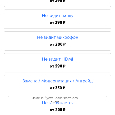
от
390 ₽
Не видит папку
от
390 ₽
Не видит микрофон
от
280 ₽
Не видит HDMI
от
590 ₽
Замена / Модернизация / Апгрейд
от
350 ₽
Замена / установка жесткого
диска
Не загружается
от
200 ₽