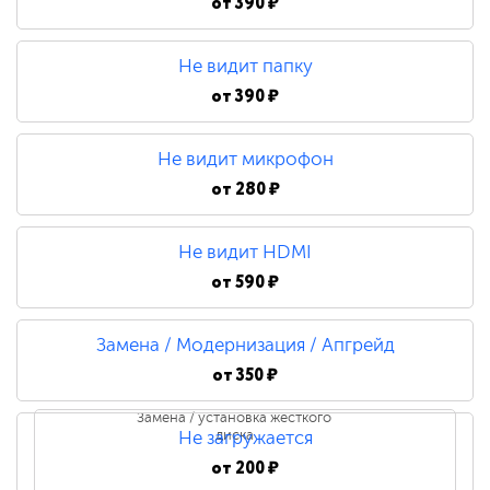
от
390 ₽
Не видит папку
от
390 ₽
Не видит микрофон
от
280 ₽
Не видит HDMI
от
590 ₽
Замена / Модернизация / Апгрейд
от
350 ₽
Замена / установка жесткого
диска
Не загружается
от
200 ₽