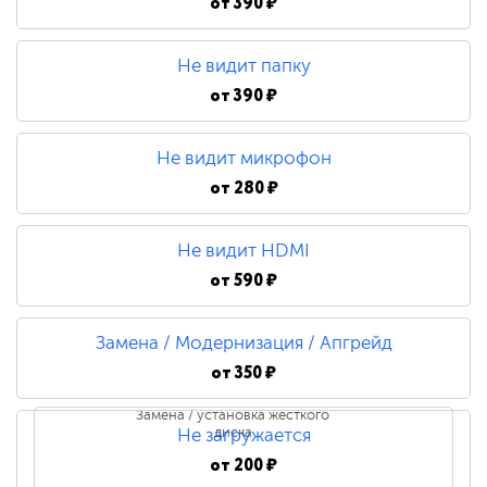
от
390 ₽
Не видит папку
от
390 ₽
Не видит микрофон
от
280 ₽
Не видит HDMI
от
590 ₽
Замена / Модернизация / Апгрейд
от
350 ₽
Замена / установка жесткого
диска
Не загружается
от
200 ₽