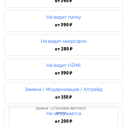
от
390 ₽
Не видит папку
от
390 ₽
Не видит микрофон
от
280 ₽
Не видит HDMI
от
590 ₽
Замена / Модернизация / Апгрейд
от
350 ₽
Замена / установка жесткого
диска
Не загружается
от
200 ₽