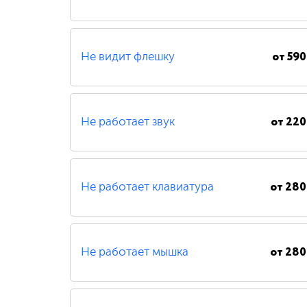
от
590
Не видит флешку
от
220
Не работает звук
от
280
Не работает клавиатура
от
280
Не работает мышка