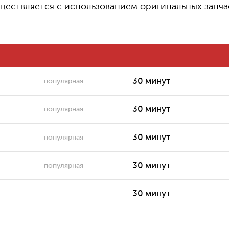
ществляется с использованием оригинальных запча
500
Замена термопасты или
₽
термопрокладки
2500 ₽
Замена/установка кулера
30 минут
популярная
30 минут
популярная
30 минут
популярная
30 минут
популярная
30 минут