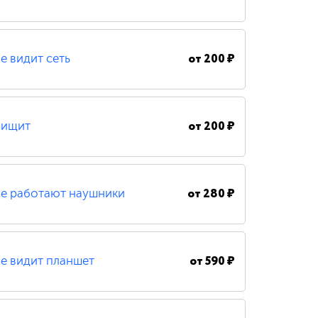
от
200 ₽
е видит сеть
от
200 ₽
ищит
от
280 ₽
е работают наушники
от
590 ₽
е видит планшет