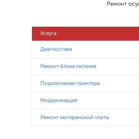
Ремонт осу
790 ₽
Замена процессора
Услуга
950 ₽
Замена видеокарты
Диагностика
Ремонт блока питания
800
Замена/установка системы охлаждения
₽
(воздушная
Подключение принтера
Модернизация
2
Установка Системы водяного
500₽
охлаждения
Ремонт материнской платы