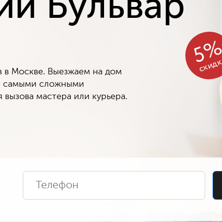
ий Бульвар
5
скид
в Москве. Выезжаем на дом
 с самыми сложными
 вызова мастера или курьера.