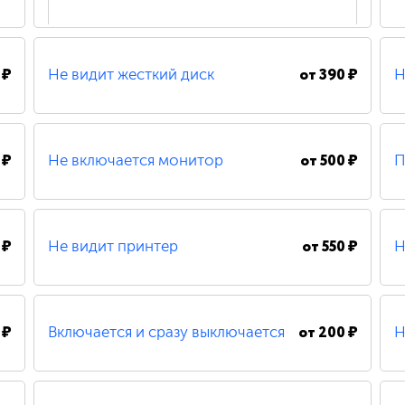
 ₽
от
390 ₽
Не видит жесткий диск
Н
200 ₽
Удаление вирусов
 ₽
от
500 ₽
Не включается монитор
П
490 ₽
Замена шлейфа
 ₽
от
550 ₽
Не видит принтер
Н
500 ₽
Замена / установка материнской платы
 ₽
от
200 ₽
Включается и сразу выключается
Н
480 ₽
Восстановление системных файлов