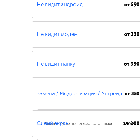
от
590
Не видит андроид
от
330
Не видит модем
от
390
Не видит папку
от
350
Замена / Модернизация / Апгрейд
от
200
390 ₽
Синий экран
Замена / установка жесткого диска