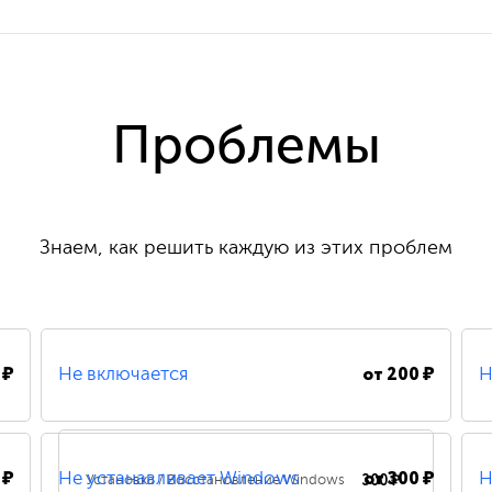
Проблемы
Знаем, как решить каждую из этих проблем
 ₽
от
200 ₽
Не включается
Н
 ₽
от
300 ₽
300 ₽
Не устанавливает Windows
Н
Установка / Восстановление Windows