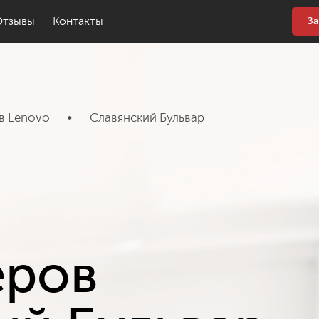
Отзывы
Контакты
За
в Lenovo
•
Славянский Бульвар
еров