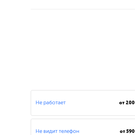
от
200
Не работает
от
590
Не видит телефон