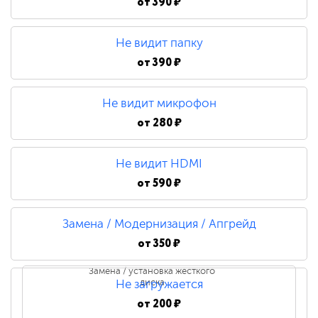
от
390 ₽
Не видит папку
от
390 ₽
Не видит микрофон
от
280 ₽
Не видит HDMI
от
590 ₽
Замена / Модернизация / Апгрейд
от
350 ₽
Замена / установка жесткого
диска
Не загружается
от
200 ₽