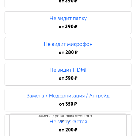
от
390 ₽
Не видит папку
от
390 ₽
Не видит микрофон
от
280 ₽
Не видит HDMI
от
590 ₽
Замена / Модернизация / Апгрейд
от
350 ₽
Замена / установка жесткого
диска
Не загружается
от
200 ₽