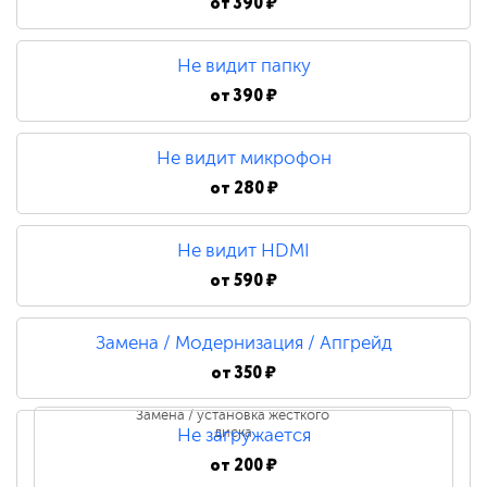
от
390 ₽
Не видит папку
от
390 ₽
Не видит микрофон
от
280 ₽
Не видит HDMI
от
590 ₽
Замена / Модернизация / Апгрейд
от
350 ₽
Замена / установка жесткого
диска
Не загружается
от
200 ₽