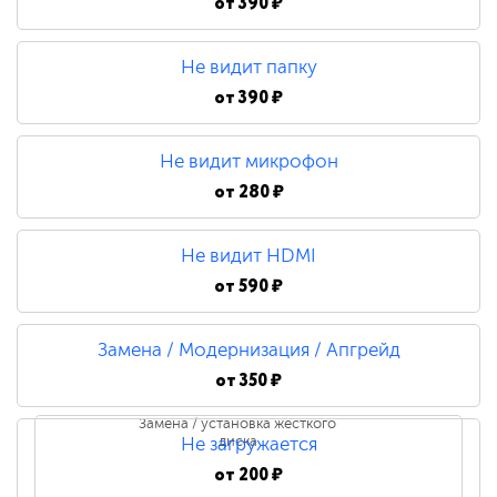
от
390 ₽
Не видит папку
от
390 ₽
Не видит микрофон
от
280 ₽
Не видит HDMI
от
590 ₽
Замена / Модернизация / Апгрейд
от
350 ₽
Замена / установка жесткого
диска
Не загружается
от
200 ₽