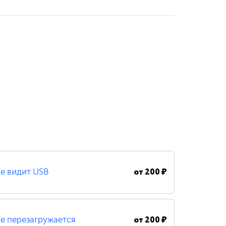
от
200 ₽
е видит USB
от
200 ₽
е перезагружается