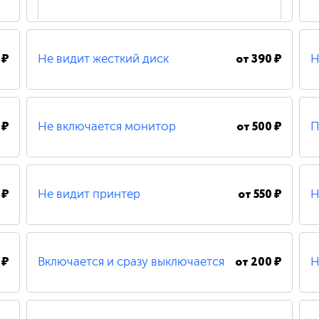
 ₽
от
390 ₽
Не видит жесткий диск
Н
200 ₽
Удаление вирусов
 ₽
от
500 ₽
Не включается монитор
П
490 ₽
Замена шлейфа
 ₽
от
550 ₽
Не видит принтер
Н
500 ₽
Замена / установка материнской платы
 ₽
от
200 ₽
Включается и сразу выключается
Н
480 ₽
Восстановление системных файлов