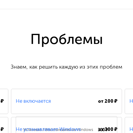
Проблемы
Знаем, как решить каждую из этих проблем
 ₽
от
200 ₽
Не включается
Н
 ₽
от
300 ₽
300 ₽
Не устанавливает Windows
Н
Установка / Восстановление Windows