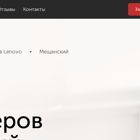
Отзывы
Контакты
За
в Lenovo
•
Мещанский
еров