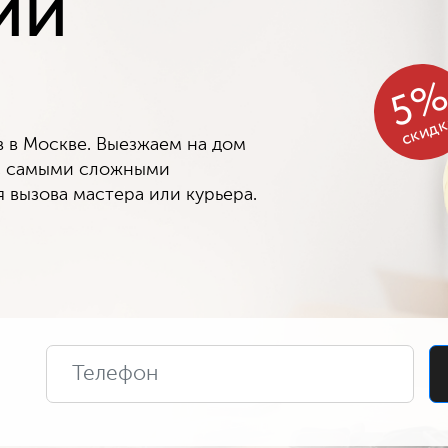
ий
5
скид
в Москве. Выезжаем на дом
 с самыми сложными
 вызова мастера или курьера.