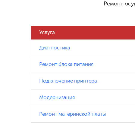
Ремонт осу
790 ₽
Замена процессора
Услуга
950 ₽
Замена видеокарты
Диагностика
Ремонт блока питания
800
Замена/установка системы охлаждения
₽
(воздушная
Подключение принтера
Модернизация
2
Установка Системы водяного
500₽
охлаждения
Ремонт материнской платы