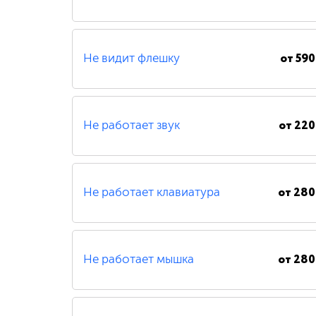
от
590
Не видит флешку
от
220
Не работает звук
от
280
Не работает клавиатура
от
280
Не работает мышка