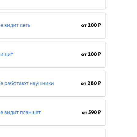
от
200 ₽
е видит сеть
от
200 ₽
ищит
от
280 ₽
е работают наушники
от
590 ₽
е видит планшет