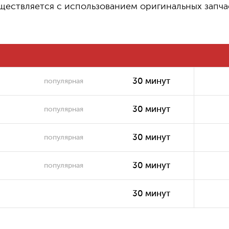
ществляется с использованием оригинальных запча
500
Замена термопасты или
₽
термопрокладки
2500 ₽
Замена/установка кулера
30 минут
популярная
30 минут
популярная
30 минут
популярная
30 минут
популярная
30 минут