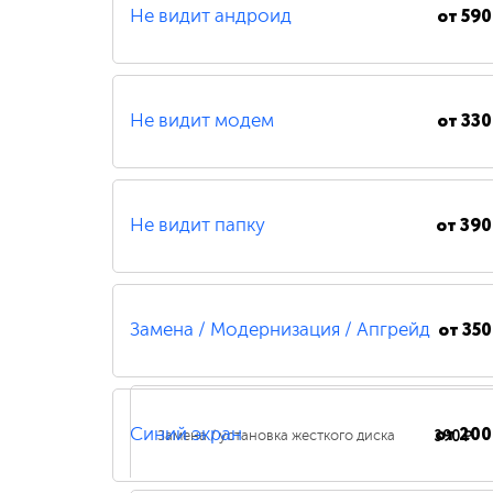
от
590
Не видит андроид
от
330
Не видит модем
от
390
Не видит папку
от
350
Замена / Модернизация / Апгрейд
от
200
390 ₽
Синий экран
Замена / установка жесткого диска