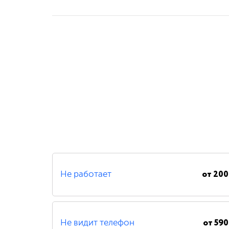
от
200
Не работает
от
590
Не видит телефон