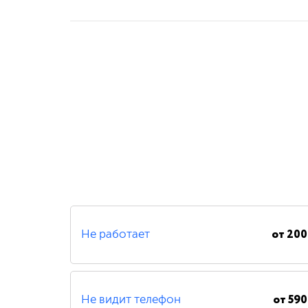
от
200
Не работает
от
590
Не видит телефон