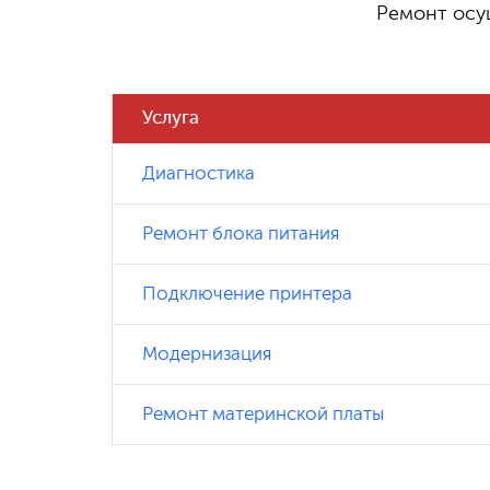
Ремонт осу
790 ₽
Замена процессора
Услуга
950 ₽
Замена видеокарты
Диагностика
Ремонт блока питания
800
Замена/установка системы охлаждения
₽
(воздушная
Подключение принтера
Модернизация
2
Установка Системы водяного
500₽
охлаждения
Ремонт материнской платы