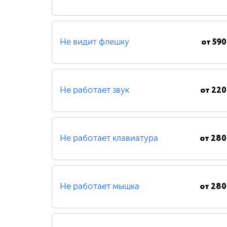
от
590
Не видит флешку
от
220
Не работает звук
от
280
Не работает клавиатура
от
280
Не работает мышка