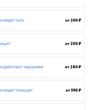
от
200 ₽
е видит сеть
от
200 ₽
ищит
от
280 ₽
е работают наушники
от
590 ₽
е видит планшет