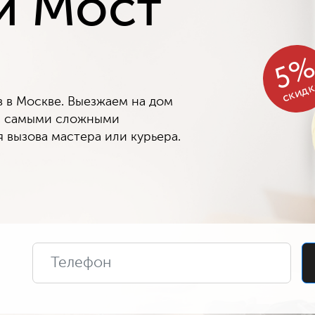
й Мост
5
скид
в Москве. Выезжаем на дом
 с самыми сложными
 вызова мастера или курьера.