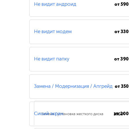
от
590
Не видит андроид
от
330
Не видит модем
от
390
Не видит папку
от
350
Замена / Модернизация / Апгрейд
от
200
390 ₽
Синий экран
Замена / установка жесткого диска