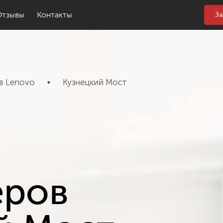
Отзывы
Контакты
За
в Lenovo
•
Кузнецкий Мост
еров