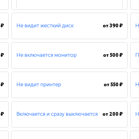
 ₽
от
390 ₽
Не видит жесткий диск
Н
200 ₽
Удаление вирусов
 ₽
от
500 ₽
Не включается монитор
П
490 ₽
Замена шлейфа
 ₽
от
550 ₽
Не видит принтер
Н
500 ₽
Замена / установка материнской платы
 ₽
от
200 ₽
Включается и сразу выключается
Н
480 ₽
Восстановление системных файлов