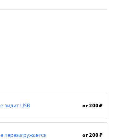
от
200 ₽
е видит USB
от
200 ₽
е перезагружается