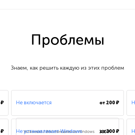
Проблемы
Знаем, как решить каждую из этих проблем
 ₽
от
200 ₽
Не включается
Н
 ₽
от
300 ₽
300 ₽
Не устанавливает Windows
Н
Установка / Восстановление Windows