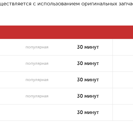
ществляется с использованием оригинальных запча
500
Замена термопасты или
₽
термопрокладки
2500 ₽
Замена/установка кулера
30 минут
популярная
30 минут
популярная
30 минут
популярная
30 минут
популярная
30 минут