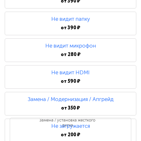
от
390 ₽
Не видит папку
от
390 ₽
Не видит микрофон
от
280 ₽
Не видит HDMI
от
590 ₽
Замена / Модернизация / Апгрейд
от
350 ₽
Замена / установка жесткого
диска
Не загружается
от
200 ₽