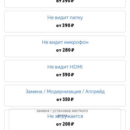
от
390 ₽
Не видит папку
от
390 ₽
Не видит микрофон
от
280 ₽
Не видит HDMI
от
590 ₽
Замена / Модернизация / Апгрейд
от
350 ₽
Замена / установка жесткого
диска
Не загружается
от
200 ₽