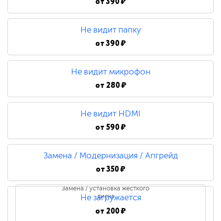
от
390 ₽
Не видит папку
от
390 ₽
Не видит микрофон
от
280 ₽
Не видит HDMI
от
590 ₽
Замена / Модернизация / Апгрейд
от
350 ₽
Замена / установка жесткого
диска
Не загружается
от
200 ₽