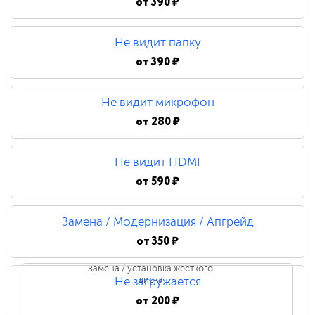
от
390 ₽
Не видит папку
от
390 ₽
Не видит микрофон
от
280 ₽
Не видит HDMI
от
590 ₽
Замена / Модернизация / Апгрейд
от
350 ₽
Замена / установка жесткого
диска
Не загружается
от
200 ₽