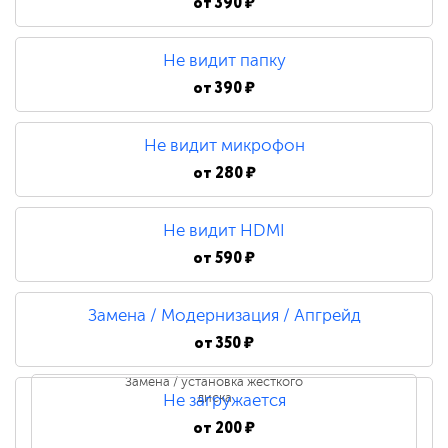
от
390 ₽
Не видит папку
от
390 ₽
Не видит микрофон
от
280 ₽
Не видит HDMI
от
590 ₽
Замена / Модернизация / Апгрейд
от
350 ₽
Замена / установка жесткого
диска
Не загружается
от
200 ₽