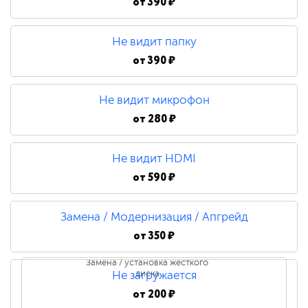
от
390 ₽
Не видит папку
от
390 ₽
Не видит микрофон
от
280 ₽
Не видит HDMI
от
590 ₽
Замена / Модернизация / Апгрейд
от
350 ₽
Замена / установка жесткого
диска
Не загружается
от
200 ₽