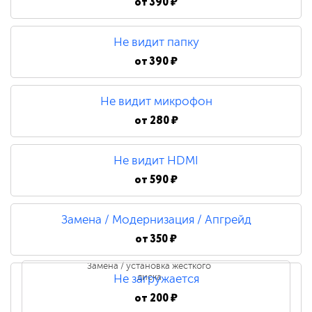
от
390 ₽
Не видит папку
от
390 ₽
Не видит микрофон
от
280 ₽
Не видит HDMI
от
590 ₽
Замена / Модернизация / Апгрейд
от
350 ₽
Замена / установка жесткого
диска
Не загружается
от
200 ₽