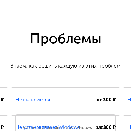
Проблемы
Знаем, как решить каждую из этих проблем
 ₽
от
200 ₽
Не включается
Н
 ₽
от
300 ₽
300 ₽
Не устанавливает Windows
Н
Установка / Восстановление Windows