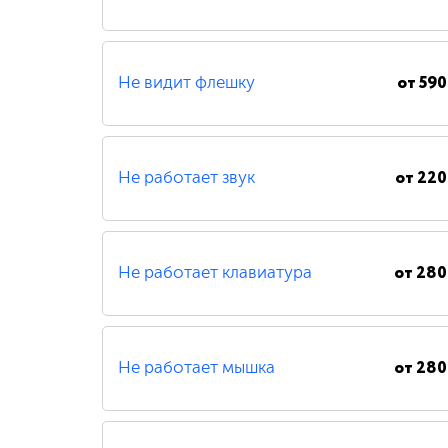
от
590
Не видит флешку
от
220
Не работает звук
от
280
Не работает клавиатура
от
280
Не работает мышка