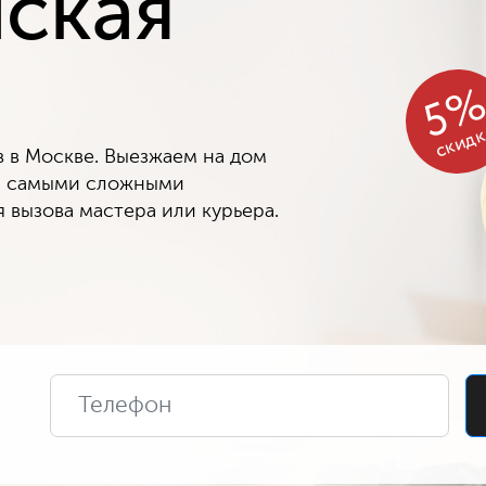
ская
5
скид
в Москве. Выезжаем на дом
 с самыми сложными
 вызова мастера или курьера.