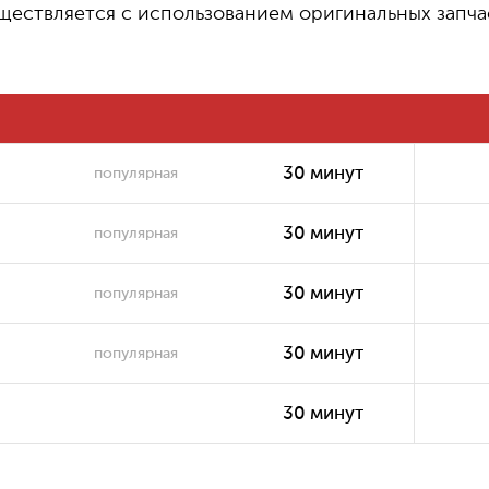
ществляется с использованием оригинальных запча
500
Замена термопасты или
₽
термопрокладки
2500 ₽
Замена/установка кулера
30 минут
популярная
30 минут
популярная
30 минут
популярная
30 минут
популярная
30 минут