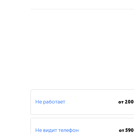
от
200
Не работает
от
590
Не видит телефон