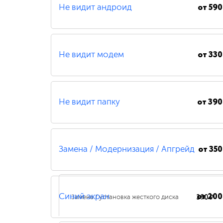
от
590
Не видит андроид
от
330
Не видит модем
от
390
Не видит папку
от
350
Замена / Модернизация / Апгрейд
от
200
390 ₽
Синий экран
Замена / установка жесткого диска