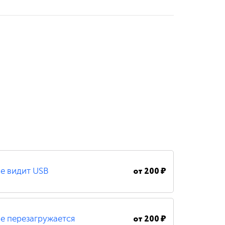
от
200 ₽
е видит USB
от
200 ₽
е перезагружается