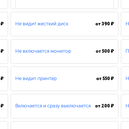
 ₽
от
390 ₽
Не видит жесткий диск
Н
200 ₽
Удаление вирусов
 ₽
от
500 ₽
Не включается монитор
П
490 ₽
Замена шлейфа
 ₽
от
550 ₽
Не видит принтер
Н
500 ₽
Замена / установка материнской платы
 ₽
от
200 ₽
Включается и сразу выключается
Н
480 ₽
Восстановление системных файлов