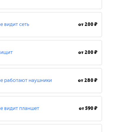
от
200 ₽
е видит сеть
от
200 ₽
ищит
от
280 ₽
е работают наушники
от
590 ₽
е видит планшет