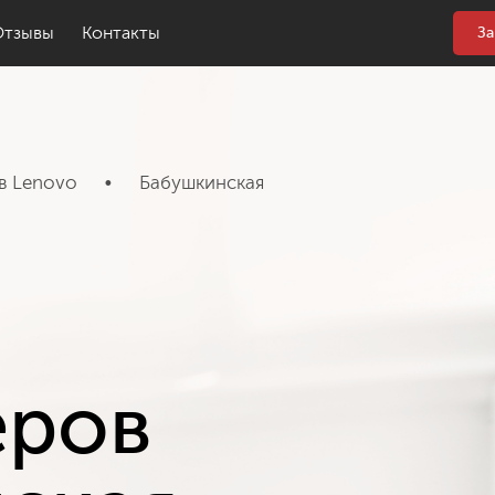
Отзывы
Контакты
За
в Lenovo
•
Бабушкинская
еров