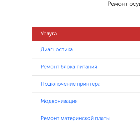
Ремонт осу
790 ₽
Замена процессора
Услуга
950 ₽
Замена видеокарты
Диагностика
Ремонт блока питания
800
Замена/установка системы охлаждения
₽
(воздушная
Подключение принтера
Модернизация
2
Установка Системы водяного
500₽
охлаждения
Ремонт материнской платы